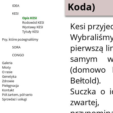
Koda)
IDEA
KESI
Opis KESI
Rodowód KESI
Kesi przyje
Wystawy KESI
Tytuły KESI
Wybraliś
Psy, które pożegnaliśmy
pierwszą li
SORA
CONGO
samym wn
Galeria
(domowo 
Mioty
O rasie
Genetyka
Bełtold).
Zdrowie
Pielęgnacja
Suczka o i
Kontakt
Pół żartem, pół serio
zwarte
Sprzedaż i usługi
przypominaj