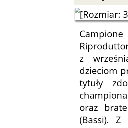
Campione 
Riproduttor
z wrześni
dzieciom p
tytuły z
championat
oraz brat
(Bassi). 