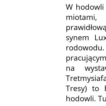
W hodowli 
miotami,
prawidłow
synem Luxa
rodowod
pracującym
na wystaw
Tretmysiaf
Tresy) to 
hodowli. Tu