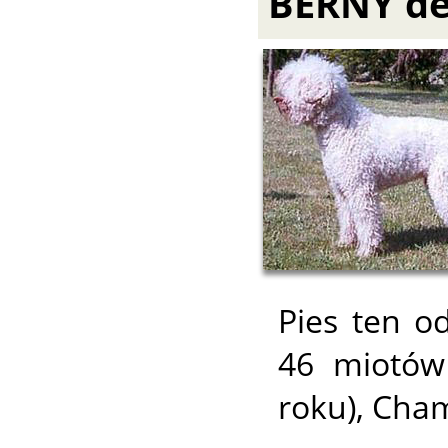
BERNY del
Pies ten od
46 miotów
roku), Cha