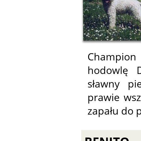
Champion 
hodowlę D
sławny pi
prawie wsz
zapału do p