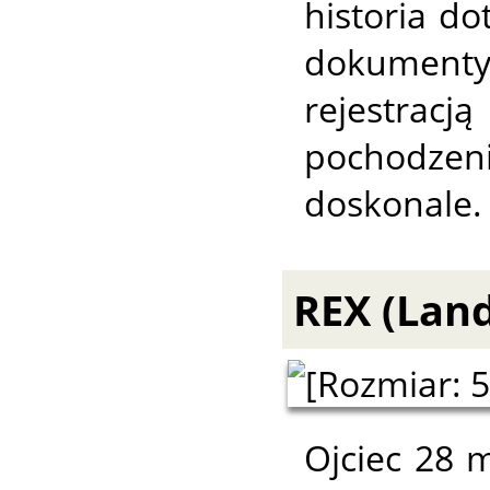
historia d
dokumenty
rejestr
pochodzen
doskonale.
REX (Land
Ojciec 28 