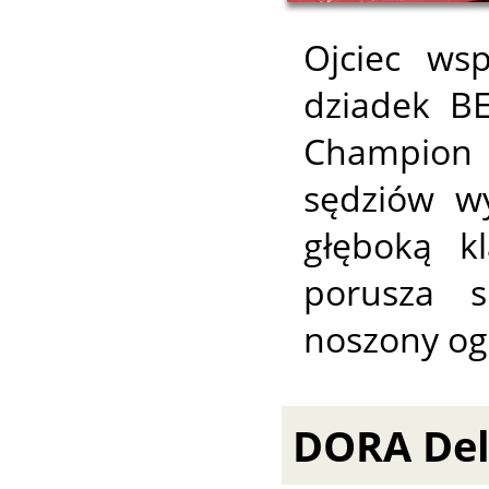
Ojciec ws
dziadek BE
Champion 
sędziów wy
głęboką kl
porusza s
noszony og
DORA Del