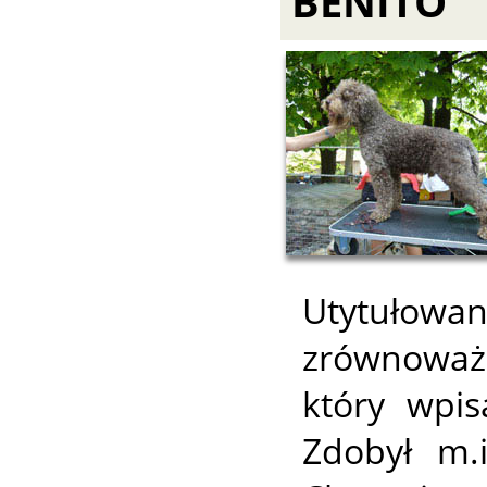
BENITO
Utytułowan
zrównoważ
który wpisa
Zdobył m.