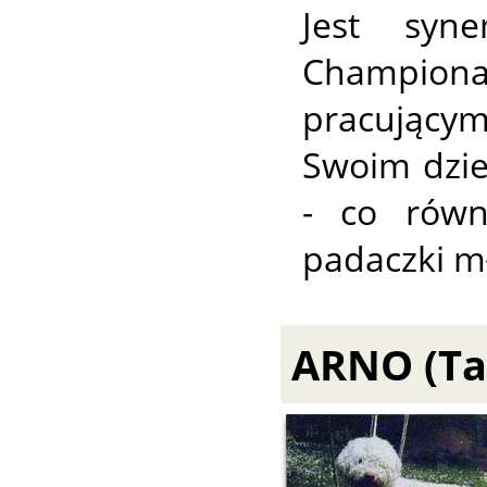
Jest syn
Champion
pracującym
Swoim dzie
- co równ
padaczki m
ARNO (Tas