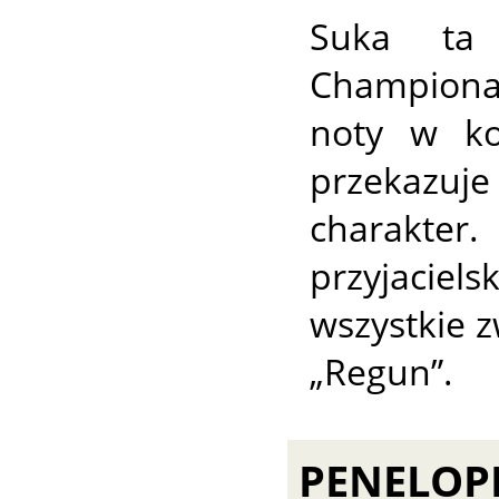
Suka ta 
Championa 
noty w ko
przekazuj
charakt
przyjacie
wszystkie z
„Regun”.
PENELOP