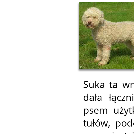
Suka ta wn
dała łącz
psem użyt
tułów, pod