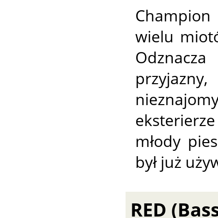
Champion 
wielu miot
Odznacza
przyjaz
nieznajo
eksterierze
młody pies
był już uży
RED (Bass