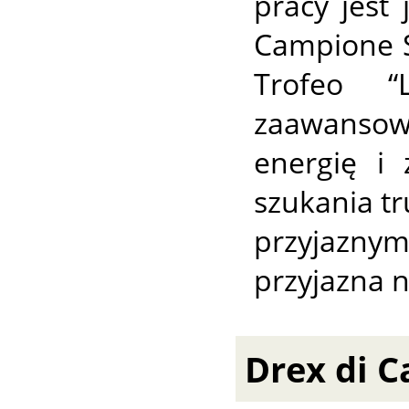
pracy jest 
Campione So
Trofeo “
zaawansow
energię i
szukania tr
przyjazny
przyjazna 
Drex di C