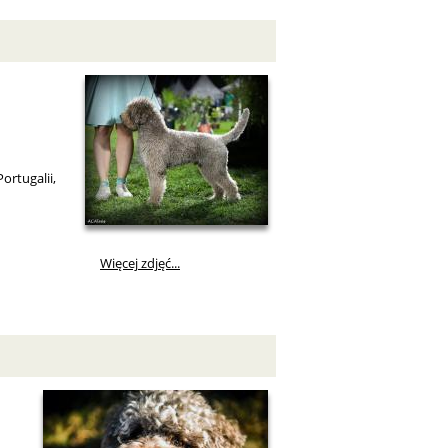
tugalii,
Więcej zdjęć...