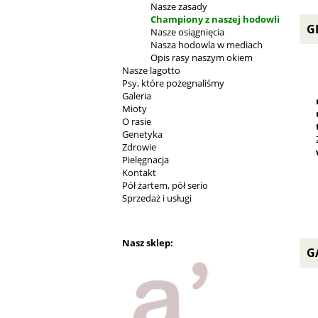
Nasze zasady
Championy z naszej hodowli
G
Nasze osiągnięcia
Nasza hodowla w mediach
Opis rasy naszym okiem
Nasze lagotto
Psy, które pożegnaliśmy
Galeria
Mioty
O rasie
Genetyka
Zdrowie
Pielęgnacja
Kontakt
Pół żartem, pół serio
Sprzedaż i usługi
Nasz sklep:
G