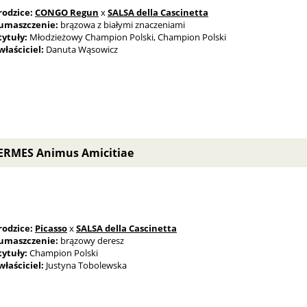
rodzice:
CONGO Regun
x
SALSA della Cascinetta
umaszczenie:
brązowa z białymi znaczeniami
tytuły:
Młodzieżowy Champion Polski, Champion Polski
właściciel:
Danuta Wąsowicz
ERMES Animus Amicitiae
rodzice:
Picasso
x
SALSA della Cascinetta
umaszczenie:
brązowy deresz
tytuły:
Champion Polski
właściciel:
Justyna Tobolewska