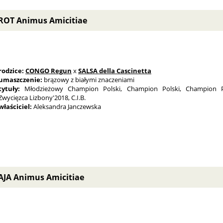
ROT Animus Amicitiae
rodzice:
CONGO Regun
x
SALSA della Cascinetta
umaszczenie:
brązowy z białymi znaczeniami
tytuły:
Młodzieżowy Champion Polski, Champion Polski, Champion Por
Zwycięzca Lizbony'2018, C.I.B.
właściciel:
Aleksandra Janczewska
AJA Animus Amicitiae