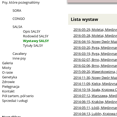
Psy, które pożegnaliśmy
SORA
CONGO
Lista wystaw
SALSA
2016-05-29, Moletai, Międ
Opis SALSY
2016-05-28, Moletai, Międ
Rodowód SALSY
Wystawy SALSY
2016-04-10, Nowy Dwór Maz
Tytuły SALSY
2016-03-20, Ryga, Międzyn
Cavaliery
2016-03-19, Ryga, Międzyn
Inne psy
2016-02-07, Brno, Międzyn
Galeria
2016-02-06, Brno, Międzyn
Mioty
2015-09-20, Wawrzkowizna,
O rasie
Genetyka
2014-11-30, Nowy Dwór Maz
Zdrowie
2014-11-09, Kielce, Między
Pielęgnacja
2014-10-18, Spała, Krajowa 
Kontakt
2014-07-12, Warszawa, Mię
Pół żartem, pół serio
Sprzedaż i usługi
2014-06-15, Kraków, Międz
2014-05-11, Łódź, Międzyn
2014-04-13, Lublin, Krajowa