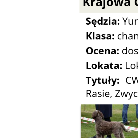
Krajowa 
Sędzia:
Yur
Klasa:
cha
Ocena:
dos
Lokata:
Lo
Tytuły:
CW
Rasie, Zwyc